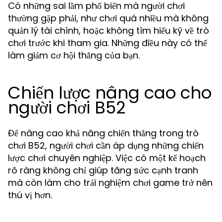
Có những sai lầm phổ biến mà người chơi
thường gặp phải, như chơi quá nhiều mà không
quản lý tài chính, hoặc không tìm hiểu kỹ về trò
chơi trước khi tham gia. Những điều này có thể
làm giảm cơ hội thắng của bạn.
Chiến lược nâng cao cho
người chơi B52
Để nâng cao khả năng chiến thắng trong trò
chơi B52, người chơi cần áp dụng những chiến
lược chơi chuyên nghiệp. Việc có một kế hoạch
rõ ràng không chỉ giúp tăng sức cạnh tranh
mà còn làm cho trải nghiệm chơi game trở nên
thú vị hơn.