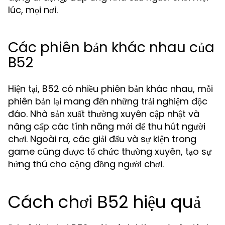
lúc, mọi nơi.
Các phiên bản khác nhau của
B52
Hiện tại, B52 có nhiều phiên bản khác nhau, mỗi
phiên bản lại mang đến những trải nghiệm độc
đáo. Nhà sản xuất thường xuyên cập nhật và
nâng cấp các tính năng mới để thu hút người
chơi. Ngoài ra, các giải đấu và sự kiện trong
game cũng được tổ chức thường xuyên, tạo sự
hứng thú cho cộng đồng người chơi.
Cách chơi B52 hiệu quả