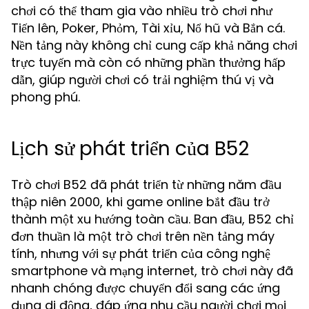
chơi có thể tham gia vào nhiều trò chơi như
Tiến lên, Poker, Phỏm, Tài xỉu, Nổ hũ và Bắn cá.
Nền tảng này không chỉ cung cấp khả năng chơi
trực tuyến mà còn có những phần thưởng hấp
dẫn, giúp người chơi có trải nghiệm thú vị và
phong phú.
Lịch sử phát triển của B52
Trò chơi B52 đã phát triển từ những năm đầu
thập niên 2000, khi game online bắt đầu trở
thành một xu hướng toàn cầu. Ban đầu, B52 chỉ
đơn thuần là một trò chơi trên nền tảng máy
tính, nhưng với sự phát triển của công nghệ
smartphone và mạng internet, trò chơi này đã
nhanh chóng được chuyển đổi sang các ứng
dụng di động, đáp ứng nhu cầu người chơi mọi