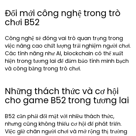
Đổi mới công nghệ trong trò
chơi B52
Công nghệ sẽ đóng vai trò quan trọng trong
việc nâng cao chất lượng trải nghiệm người chơi.
Các tính năng như AI, blockchain có thể xuất
hiện trong tương lai để đảm bảo tính minh bạch
và công bằng trong trò chơi.
Những thách thức và cơ hội
cho game B52 trong tương lai
B52 cần phải đối mặt với nhiều thách thức,
nhưng cũng không thiếu cơ hội để phát triển.
Việc giữ chân người chơi và mở rộng thị trường