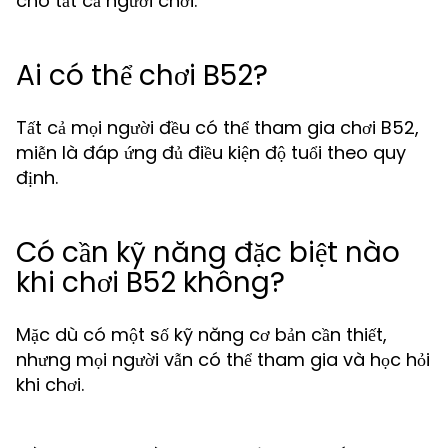
cho tất cả người chơi.
Ai có thể chơi B52?
Tất cả mọi người đều có thể tham gia chơi B52,
miễn là đáp ứng đủ điều kiện độ tuổi theo quy
định.
Có cần kỹ năng đặc biệt nào
khi chơi B52 không?
Mặc dù có một số kỹ năng cơ bản cần thiết,
nhưng mọi người vẫn có thể tham gia và học hỏi
khi chơi.