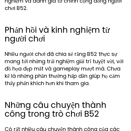
nghiệm và đánh giá từ chính cộng đồng người
chơi B52.
Phản hồi và kinh nghiệm từ
người chơi
Nhiều người chơi đã chia sẻ rằng B52 thực sự
mang tới những trải nghiệm giải trí tuyệt vời, với
đồ họa đẹp mắt và gameplay mượt mà. Chưa
kể là những phần thưởng hấp dẫn giúp họ cảm
thấy phấn khích hơn khi tham gia.
Những câu chuyện thành
công trong trò chơi B52
Có rất nhiều câu chuyện thành công của các