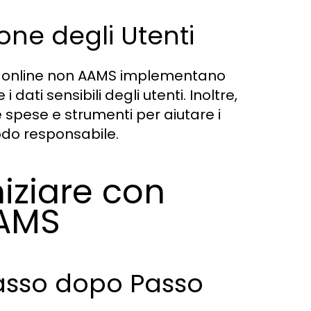
ione degli Utenti
ino online non AAMS implementano
dati sensibili degli utenti. Inoltre,
le spese e strumenti per aiutare i
modo responsabile.
iziare con
AAMS
Passo dopo Passo