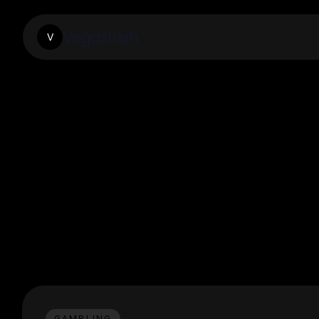
Vegasrush
V
GAMBLING