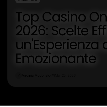
Top Casino On
2026: Scelte Ef
un'Esperienza 
Emozionante
Virginia Mcdonald
Mar 25, 2026
V