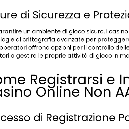
ure di Sicurezza e Protez
arantire un ambiente di gioco sicuro, i cas
ogie di crittografia avanzate per proteggere i 
operatori offrono opzioni per il controllo del
tori a gestire le proprie attività di gioco in 
me Registrarsi e In
sino Online Non 
cesso di Registrazione 