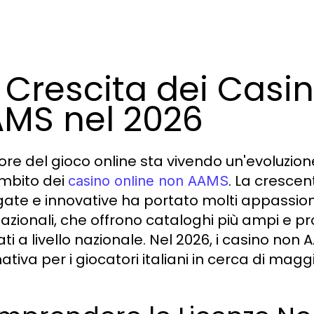
 Crescita dei Casi
MS nel 2026
ttore del gioco online sta vivendo un'evoluzi
ambito dei
. La crescen
casino online non AAMS
gate e innovative ha portato molti appassio
azionali, che offrono cataloghi più ampi e prom
ati a livello nazionale. Nel 2026, i casino non
ativa per i giocatori italiani in cerca di magg