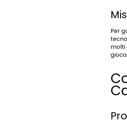
Mis
Per g
tecnol
molti 
gioca
Co
Ca
Pro