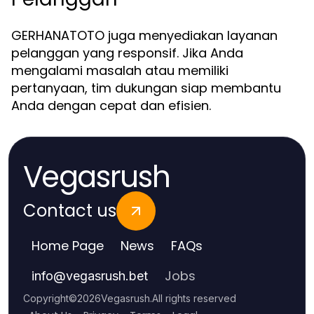
GERHANATOTO juga menyediakan layanan
pelanggan yang responsif. Jika Anda
mengalami masalah atau memiliki
pertanyaan, tim dukungan siap membantu
Anda dengan cepat dan efisien.
Vegasrush
Contact us
Home Page
News
FAQs
Jobs
info
@
vegasrush.bet
Copyright
©
2026
Vegasrush
.
All rights reserved