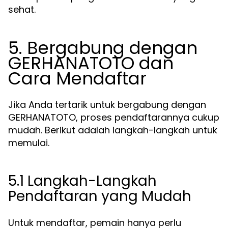
sehat.
5. Bergabung dengan
GERHANATOTO dan
Cara Mendaftar
Jika Anda tertarik untuk bergabung dengan
GERHANATOTO, proses pendaftarannya cukup
mudah. Berikut adalah langkah-langkah untuk
memulai.
5.1 Langkah-Langkah
Pendaftaran yang Mudah
Untuk mendaftar, pemain hanya perlu