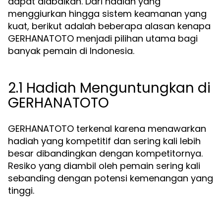
dapat diabaikan. Dari hadiah yang
menggiurkan hingga sistem keamanan yang
kuat, berikut adalah beberapa alasan kenapa
GERHANATOTO menjadi pilihan utama bagi
banyak pemain di Indonesia.
2.1 Hadiah Menguntungkan di
GERHANATOTO
GERHANATOTO terkenal karena menawarkan
hadiah yang kompetitif dan sering kali lebih
besar dibandingkan dengan kompetitornya.
Resiko yang diambil oleh pemain sering kali
sebanding dengan potensi kemenangan yang
tinggi.