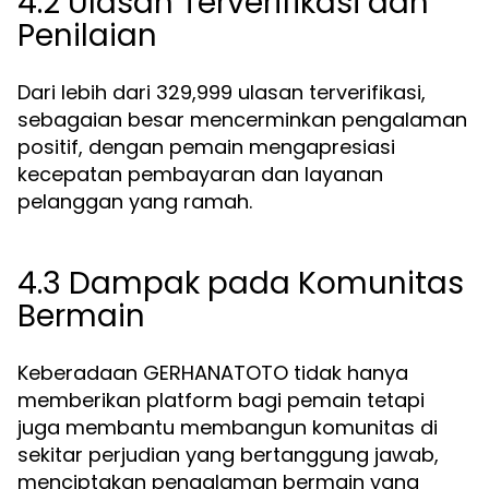
4.2 Ulasan Terverifikasi dan
Penilaian
Dari lebih dari 329,999 ulasan terverifikasi,
sebagaian besar mencerminkan pengalaman
positif, dengan pemain mengapresiasi
kecepatan pembayaran dan layanan
pelanggan yang ramah.
4.3 Dampak pada Komunitas
Bermain
Keberadaan GERHANATOTO tidak hanya
memberikan platform bagi pemain tetapi
juga membantu membangun komunitas di
sekitar perjudian yang bertanggung jawab,
menciptakan pengalaman bermain yang