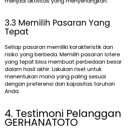
menjadi aktivitas yang menyenangkan.
3.3 Memilih Pasaran Yang
Tepat
Setiap pasaran memiliki karakteristik dan
risiko yang berbeda. Memilih pasaran lotere
yang tepat bisa membuat perbedaan besar
dalam hasil akhir. Lakukan riset untuk
menentukan mana yang paling sesuai
dengan preferensi dan kapasitas taruhan
Anda.
4. Testimoni Pelanggan
GERHANATOTO