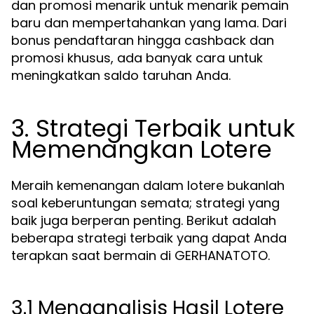
dan promosi menarik untuk menarik pemain
baru dan mempertahankan yang lama. Dari
bonus pendaftaran hingga cashback dan
promosi khusus, ada banyak cara untuk
meningkatkan saldo taruhan Anda.
3. Strategi Terbaik untuk
Memenangkan Lotere
Meraih kemenangan dalam lotere bukanlah
soal keberuntungan semata; strategi yang
baik juga berperan penting. Berikut adalah
beberapa strategi terbaik yang dapat Anda
terapkan saat bermain di GERHANATOTO.
3.1 Menganalisis Hasil Lotere